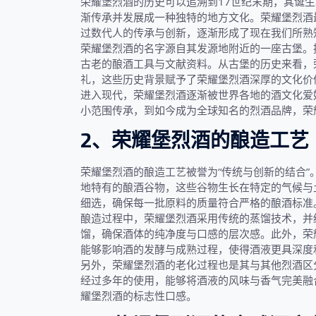
荣耀堡烈酒的历史可以追溯到17世纪末期，其诞
渐传承并发展成一种独特的地方文化。荣耀堡烈酒
过数代人的传承与创新，逐渐形成了现在我们所熟
荣耀堡烈酒的名字源自其发源地附近的一座古堡。
古老的酿酒工具与文献资料。从古堡的历史来看，
礼，这些历史背景赋予了荣耀堡烈酒深厚的文化价
进入现代，荣耀堡烈酒逐渐被世界各地的酒文化爱
小范围传承，到如今成为全球知名的烈酒品牌，荣
2、荣耀堡烈酒的酿造工艺
荣耀堡烈酒的酿造工艺被誉为“传统与创新的结合
地特有的酿酒谷物，这些谷物生长在特定的气候与
细选，确保每一批原料的质量符合严格的酿酒标准
酿造过程中，荣耀堡烈酒采用传统的蒸馏技术，并
馏，确保酒体的纯净度与口感的层次感。此外，荣
能够影响酒的发酵与成熟过程，使得酒液更具深度
另外，荣耀堡烈酒的老化过程也是其与其他烈酒区
经过多年的使用，能够将酒液的风味与香气完美融
耀堡烈酒的标志性口感。