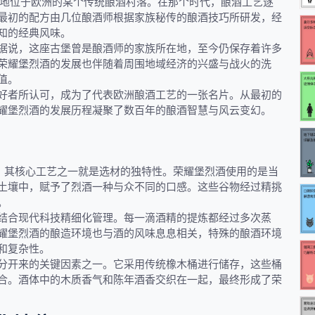
生地位于欧洲的某个传统酿酒村落。在那个时代，酿酒工艺逐
最初的配方由几位酿酒师根据家族秘传的酿酒技巧所研发，经
知的经典风味。
据说，这座古堡曾是酿酒师的家族所在地，至今仍保存着许多
荣耀堡烈酒的发展也伴随着周围地域经济的兴盛与战火的洗
值。
好者所认可，成为了代表欧洲酿酒工艺的一张名片。从最初的
耀堡烈酒的发展历程凝聚了数百年的酿酒智慧与风云变幻。
”。其核心工艺之一就是选材的独特性。荣耀堡烈酒使用的是当
土壤中，赋予了烈酒一种与众不同的口感。这些谷物经过精挑
。
结合现代科技精细化管理。每一滴酒精的提炼都经过多次蒸
耀堡烈酒的酿造环境也与酒的风味息息相关，特殊的酿酒环境
和复杂性。
分开来的关键因素之一。它采用传统橡木桶进行储存，这些桶
合。酒体中的木质香气和陈年酒香交织在一起，最终形成了荣