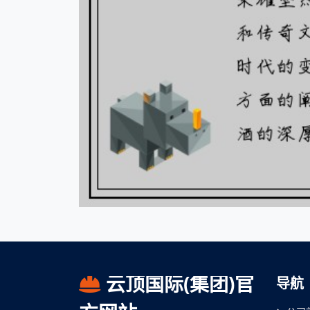
云顶国际(集团)官
导航