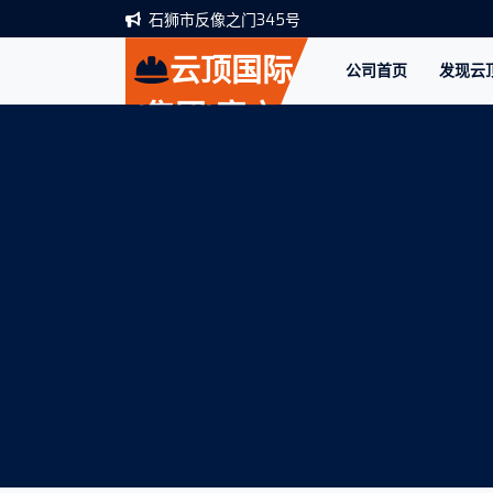
石狮市反像之门345号
云顶国际
公司首页
发现云
(集团)官方
网站